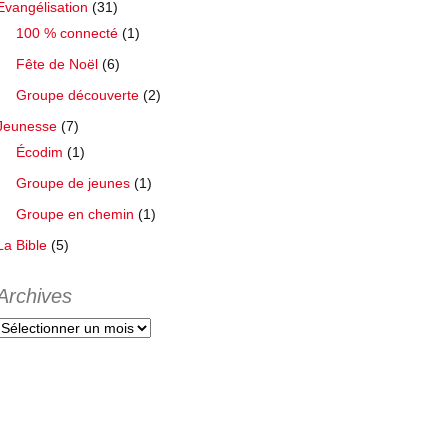
Défidom
Groupe en chemin
Evangélisation
(31)
100 % connecté
(1)
Fête de Noël
(6)
Groupe découverte
(2)
Jeunesse
(7)
Écodim
(1)
Groupe de jeunes
(1)
Groupe en chemin
(1)
La Bible
(5)
Archives
Archives