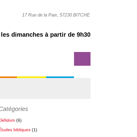
17 Rue de la Paix, 57230 BITCHE
les dimanches à partir de 9h30
Rechercher :
Aller
tation
Activités
Contact
au
contenu
Evangélisation
100 % connecté
principal
Catégories
Jeunesse
Groupe découverte
Écodim
Défidom
(6)
Petits déjeuner féminins
Gédéon
Groupe de jeunes
Études bibliques
(1)