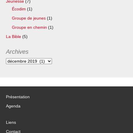
Jeunesse
(7)
Écodim
(1)
Groupe de jeunes
(1)
Groupe en chemin
(1)
La Bible
(5)
Archives
Archives
Présentation
Agenda
Liens
Contact