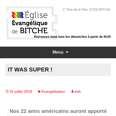
17 Rue de la Paix, 57230 BITCHE
Retrouvez-nous tous les dimanches à partir de 9h30
Aller
Menu
au
contenu
principal
IT WAS SUPER !
10 juillet 2018
Evangélisation
eeb
Nos 22 amis américains auront apporté